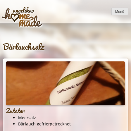
to
content
Menü
Bärlauchsalz
Zutaten
Meersalz
Bärlauch gefriergetrocknet