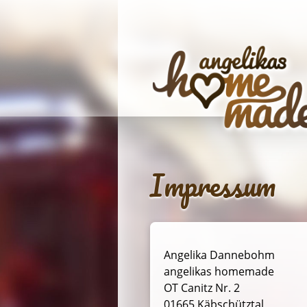
Skip
to
content
Impressum
Angelika Dannebohm
angelikas homemade
OT Canitz Nr. 2
01665 Käbschütztal