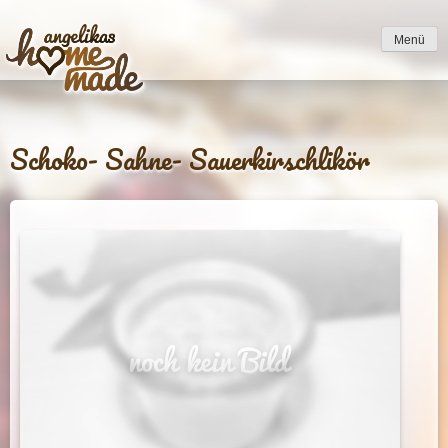
to
content
Menü
Schoko- Sahne- Sauerkirschlikör